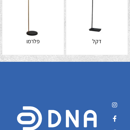
דקל
פלרמו