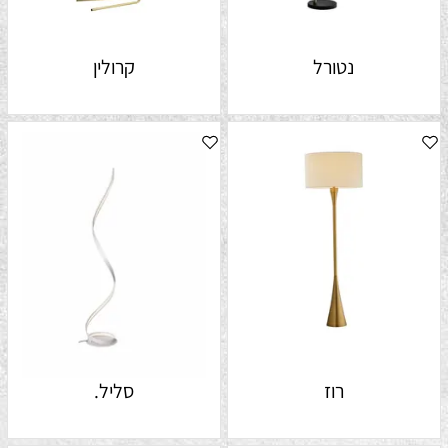
נטורל
קרולין
רוז
סליל.