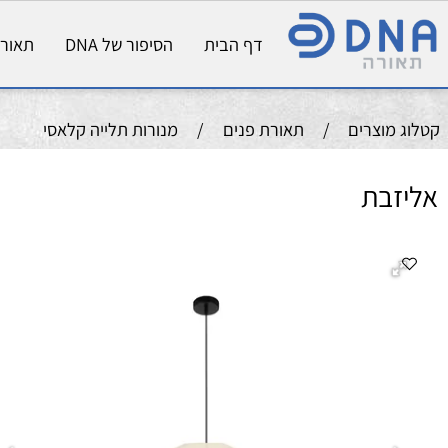
דף הבית
הסיפור של DNA
תאורת פני
וצרים
/
תאורת פנים
/
מנורות תלייה קלאסי
בת
גו
מס
מק
בית
גוו
שט
מק
גו