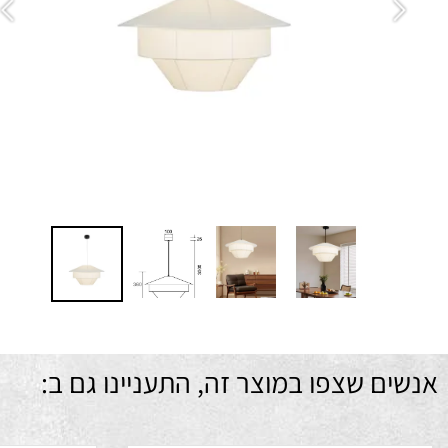
הת
גי
מ
מח
ם שצפו במוצר זה, התעניינו גם ב: