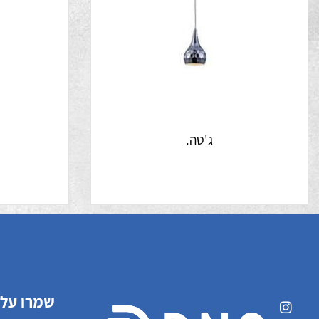
ג'טה.
ט