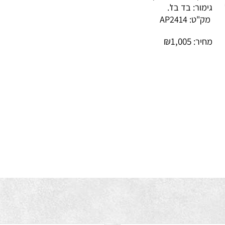
קנה: תלוי בתקרה.
מור: בד בז'.
ק"ט:
AP2414
₪
1,005
יר: