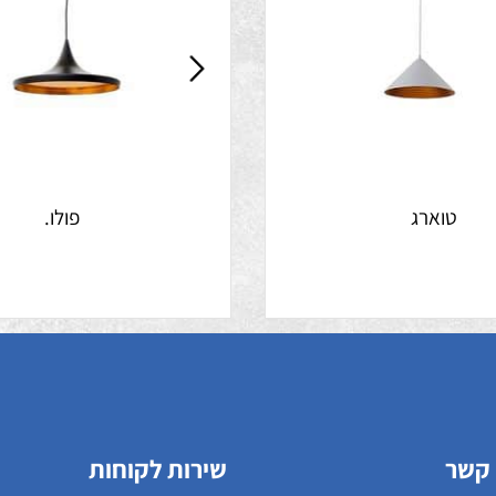
וארג
פולו.