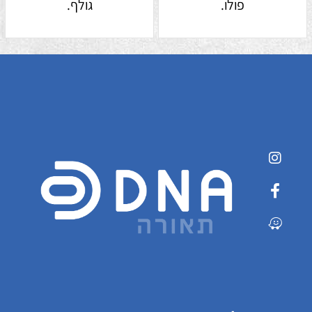
פולו.
גולף.