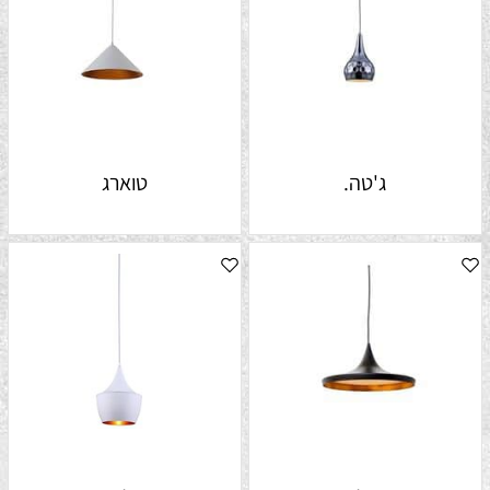
ג'טה.
טוארג