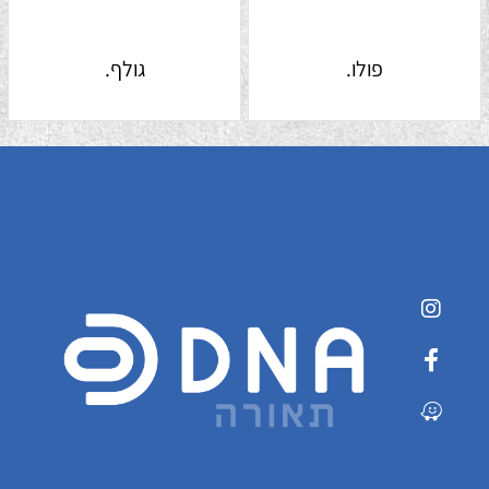
פולו.
גולף.