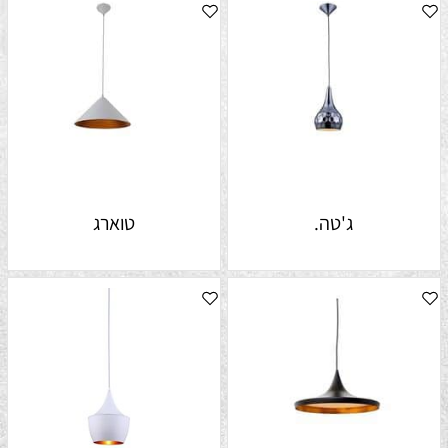
ג'טה.
טוארג