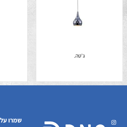
ג'טה.
ט