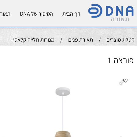
דף הבית
הסיפור של DNA
תאורת פני
וצרים
/
תאורת פנים
/
מנורות תלייה קלאסי
 1
גו
חד
מקור 
שטף
גוו
מק
גו
הת