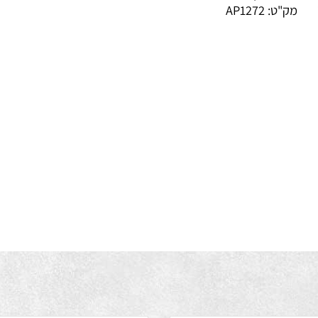
מור: לבן.
ק"ט:
AP1272