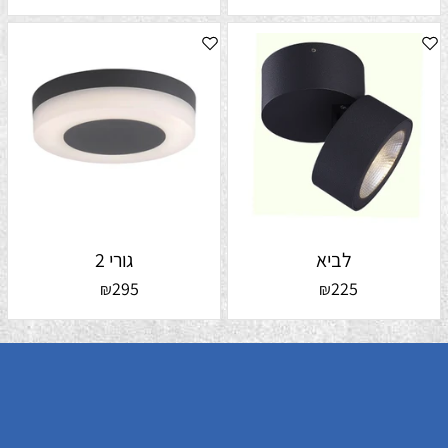
לביא
גורי 2
295
225
₪
₪