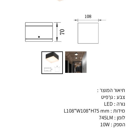
תיאור המוצר :
צבע : גרָפִיט
נורה : LED
מידות : L108*W108*H75 mm
לומן : 745LM
הספק : 10W