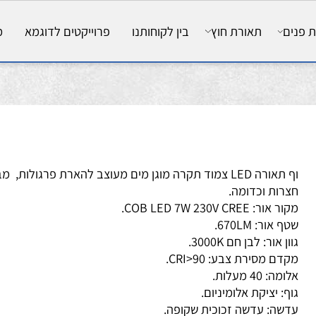
ם
תאורת חוץ
בין לקוחותנו
פרוייקטים לדוגמא
מאמ
וף תאורה LED צמוד תקרה מוגן מים מעוצב להארת פרגולות, מבוא
רות וכדומה.
אור: COB LED 7W 230V CREE.
 אור: 670LM.
ן אור: לבן חם 3000K.
דם מסירת צבע: CRI>90.
ה: 40 מעלות.
ף: יציקת אלומיניום.