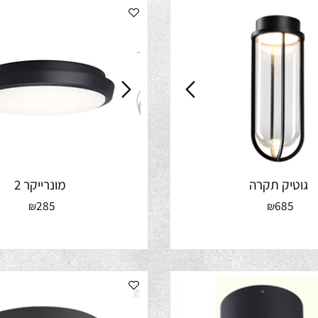
יק תקרה
מונרייקר 2
285
68
₪
₪