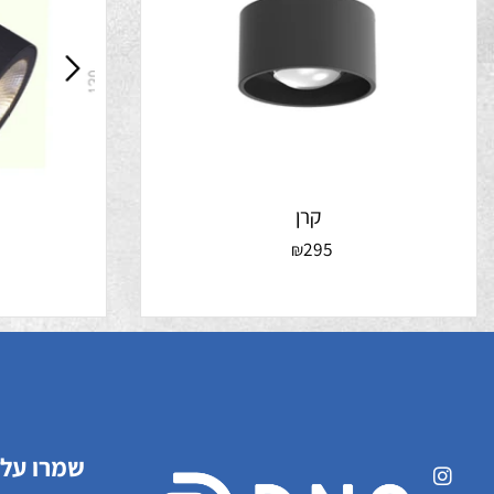
קרן
5
295
₪