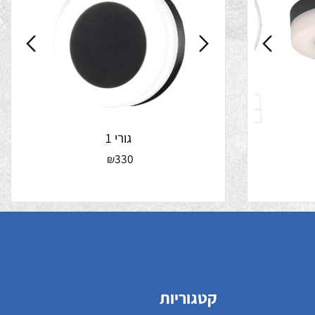
גורי 1
330
₪