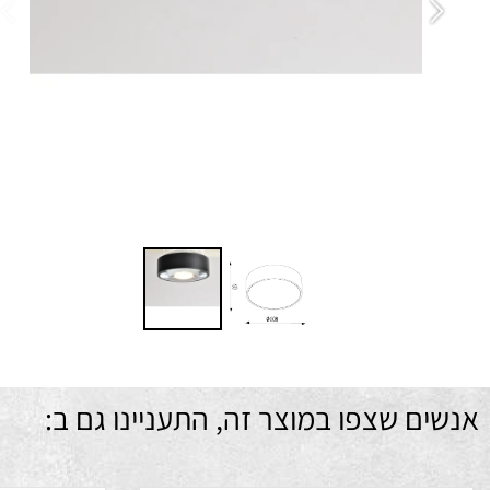
עד
הת
גי
ש
מ
מח
ם שצפו במוצר זה, התעניינו גם ב: