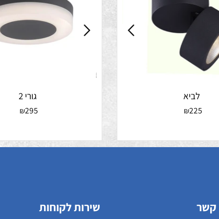
לביא
גורי 2
295
22
₪
₪