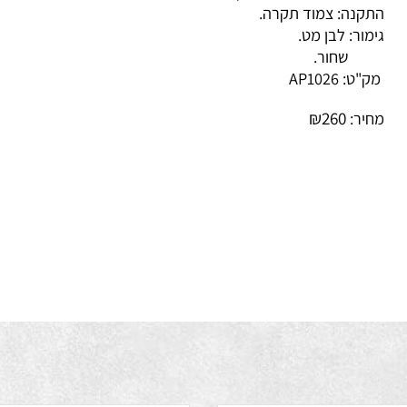
שה: עדשה זכוכית שקופה.
קנה: צמוד תקרה.
מור: לבן מט.
חור.
ק"ט:
AP1026
₪
260
יר: