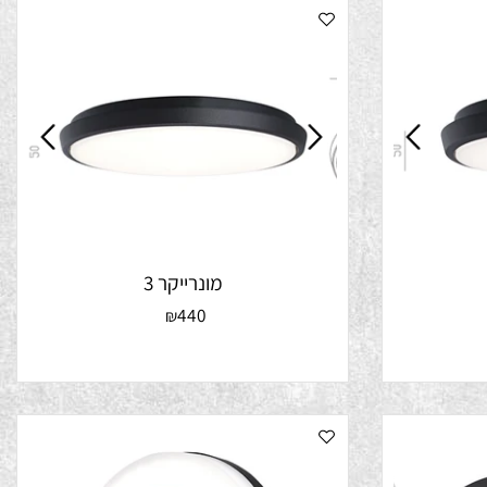
מונרייקר 3
440
₪