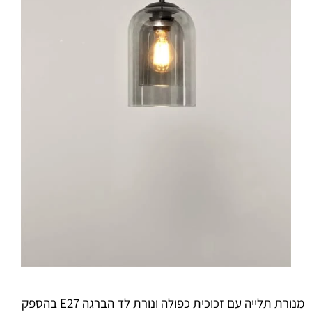
מנורת תלייה עם זכוכית כפולה ונורת לד הברגה E27 בהספק