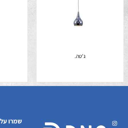
ג'טה.
ט