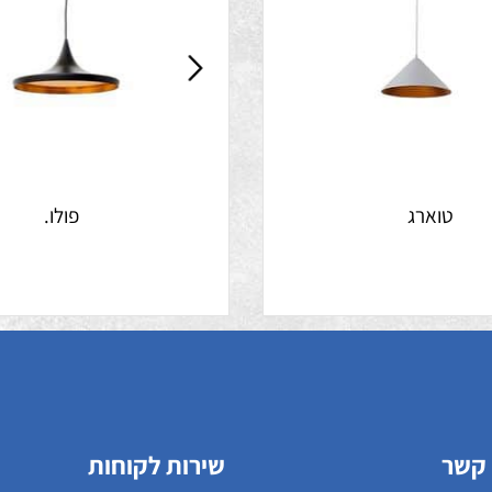
וארג
פולו.