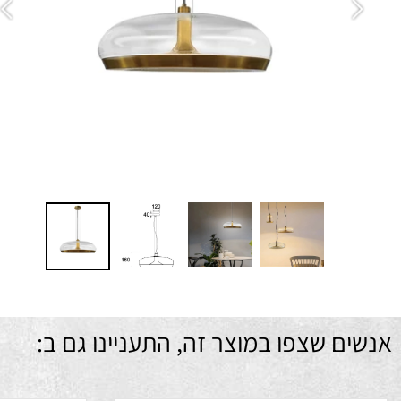
ציו
הת
גי
מ
מח
ם שצפו במוצר זה, התעניינו גם ב: