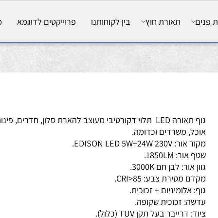
ם
תאורת חוץ
בין לקוחותנו
פרוייקטים לדוגמא
מאמ
גוף תאורה LED תלוי דקורטיבי מעוצב להארת סלון, חדרים, פינות
כל, משרדים וכדומה.
ור: EDISON LED 5W+24W 230V.
 אור: 1850LM.
ן אור: לבן חם 3000K.
דם מסירת צבע: CRI>85.
ף: אלומיניום + זכוכית.
שה: זכוכית שקופה.