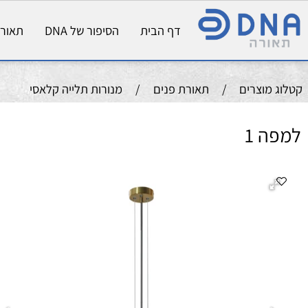
דף הבית
הסיפור של DNA
תאורת פני
וצרים
/
תאורת פנים
/
מנורות תלייה קלאסי
 1
או
מקור א
שטף
גוו
מק
גו
עד