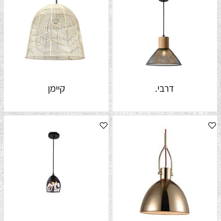
דרבי.
קיימן