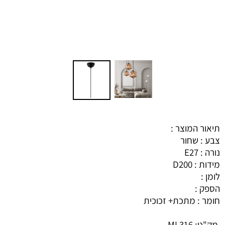
תיאור המוצר :
צבע : שחור
נורה : E27
מידות : D200
לומן :
הספק :
חומר : מתכת+ זכוכית
מק"ט:
ML316