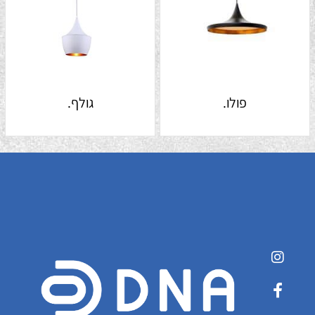
פולו.
גולף.