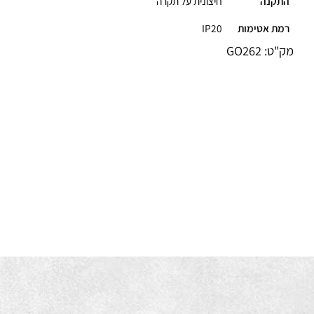
תקנה
חיצונית על תקרה
מת אטימות
IP20
ק"ט:
GO262