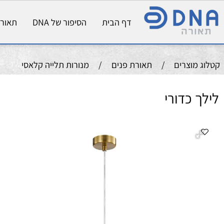
דף הבית
הסיפור של DNA
תאורת פני
וצרים
/
תאורת פנים
/
מנורות תלייה קלאסי
כדורי
ה
ב
ס
ג
מ