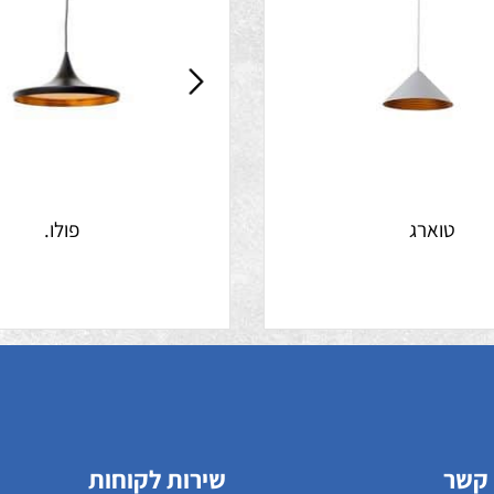
וארג
פולו.