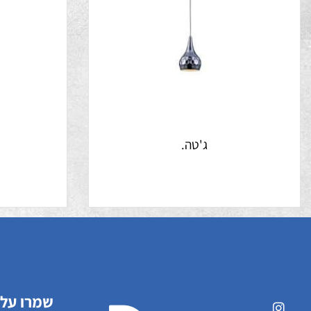
ג'טה.
ט