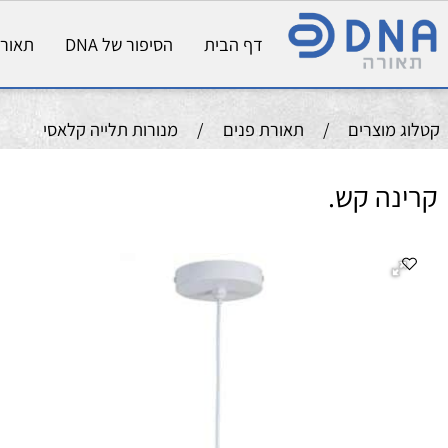
דף הבית
הסיפור של DNA
תאורת פני
וצרים
/
תאורת פנים
/
מנורות תלייה קלאסי
ה קש.
תי
צב
נור
מיד
לו
הספ
חו
מ