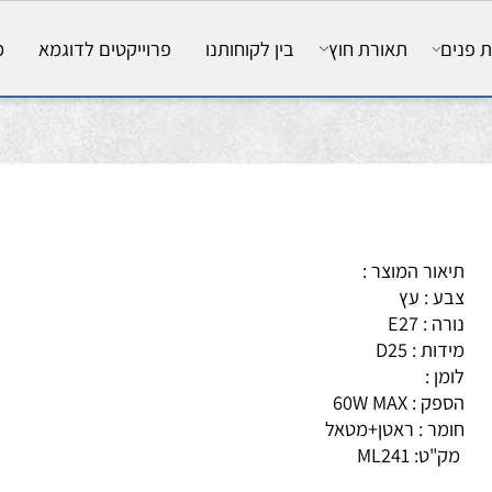
ם
תאורת חוץ
בין לקוחותנו
פרוייקטים לדוגמא
מאמ
אור המוצר :
ע : עץ
ה : E27
ות : D25
מן :
ק : 60W MAX
מר : ראטן+מטאל
ק"ט:
ML241