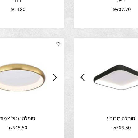
לייט
רוזי
1,180
907.
₪
₪