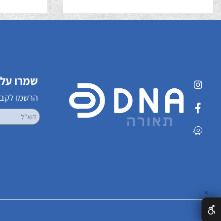
תום אלכסוני
סופל
50
920.80
₪
שמרו על קשר
הרשמו לקבלת עדכ