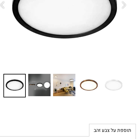
דר
מ
*
ב
מח