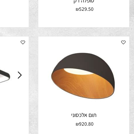
סופלה דק
70
529.50
₪