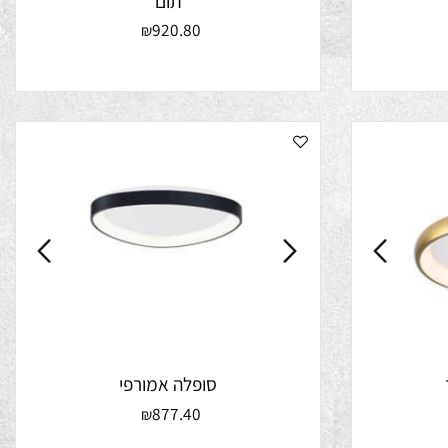
תום
920.80
₪