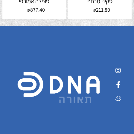
סקיני מרחף
סופלה אמורפי
877.40
211.80
₪
₪