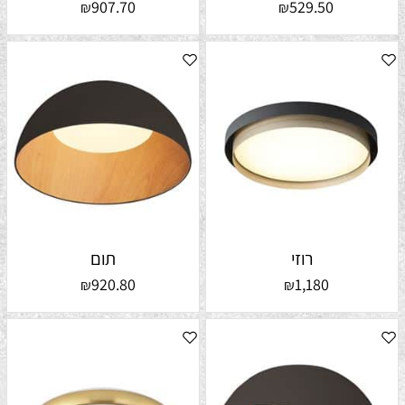
907.70
529.50
₪
₪
רוזי
תום
920.80
1,180
₪
₪