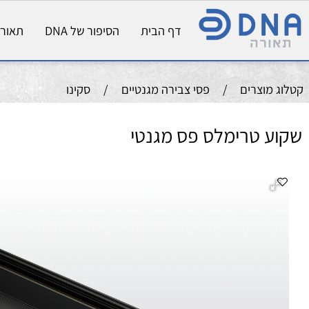
דף הבית
הסיפור של DNA
תאורת פני
וצרים
/
פסי צבירה מגנטיים
/
סקינו
 טרימלס פס מגנטי
תי
פס
צב
כל
אורך (
גובה
רוח
מרח