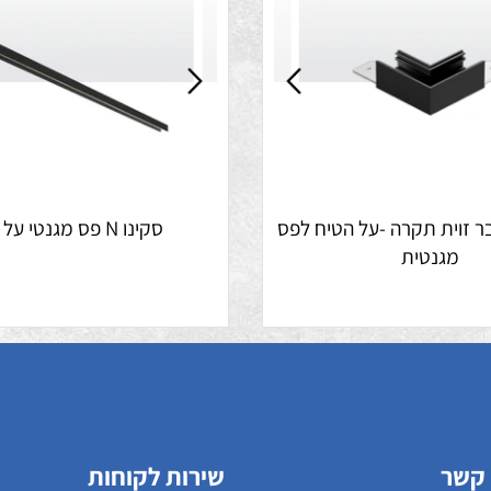
ר זוית תקרה -על הטיח לפס
סקינו N פס מגנטי על הטיח
גנטית