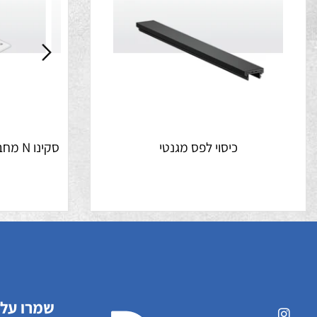
כיסוי לפס מגנטי
סקינו N מחב
מ