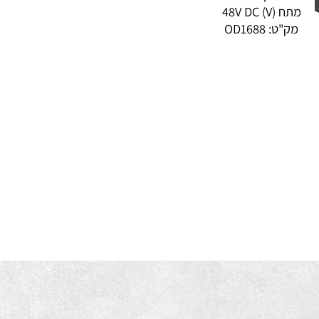
מר גוף אלומיניום
(V) 48V DC
ק"ט:
OD1688