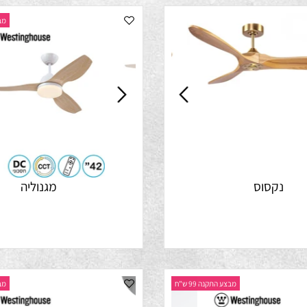
מבצע התק
קסוס
מגנוליה