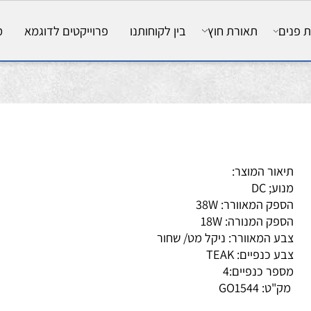
ם
תאורת חוץ
בין לקוחותנו
פרוייקטים לדוגמא
מאמ
אור המוצר:
ע; DC
פק המאוורר: 38W
פק המנורה: 18W
ע המאוורר: ניקל מט/ שחור
ע כנפיים: TEAK
פר כנפיים:4
ק"ט:
GO1544