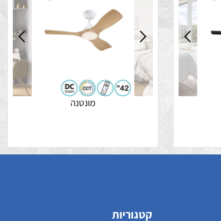
נה 99 ש"ח
מבצע התקנה 99 ש"ח
מונטנה