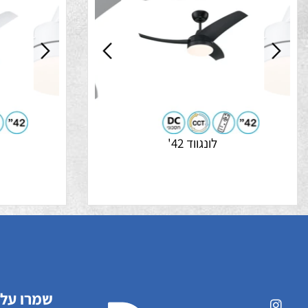
מבצע התקנה 99 ש"ח
לונגווד 42'
לונגוו