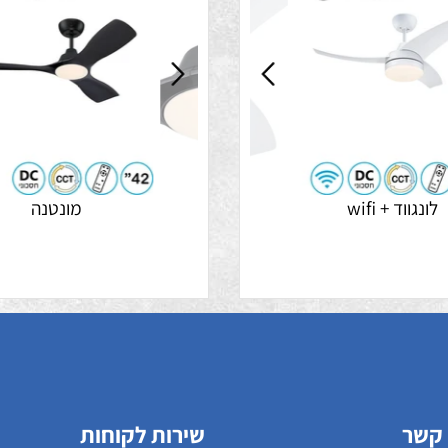
מבצע התקנה 99 ש"ח
מבצע התק
ד + wifi
מונטנה