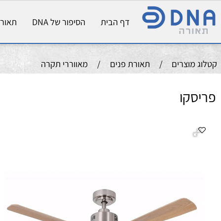
דף הבית
הסיפור של DNA
תאורת פני
וצרים
/
תאורת פנים
/
מאווררי תקרה
קו
תי
מנו
הס
הס
צב
צב
מס
מ