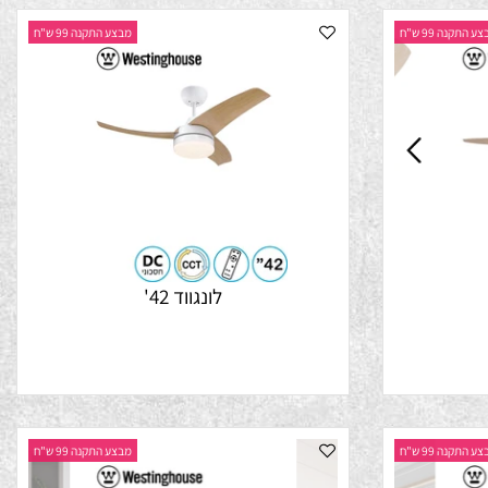
נה 99 ש"ח
מבצע התקנה 99 ש"ח
לונגווד 42'