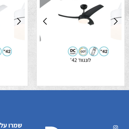
מבצע התקנה 99 ש"ח
לונגווד 42'
לונגוו