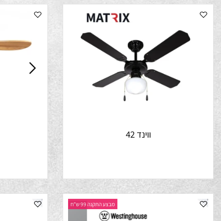
ווינד 42
נ