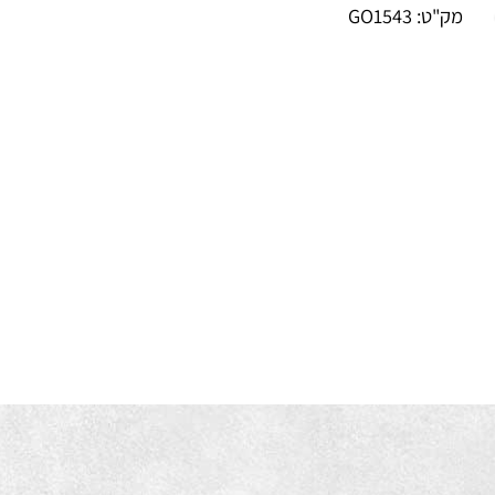
ידת תאורה: - +
ק"ט:
GO1543