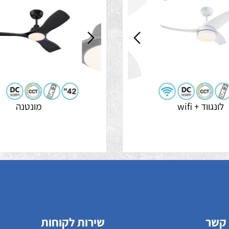
מבצע התקנה 99 ש"ח
מבצע התק
ד + wifi
מונטנה