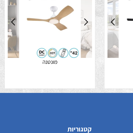
נה 99 ש"ח
מבצע התקנה 99 ש"ח
מונטנה