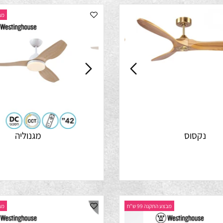
מבצע התק
קסוס
מגנוליה