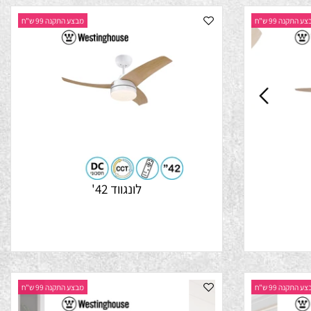
נה 99 ש"ח
מבצע התקנה 99 ש"ח
לונגווד 42'