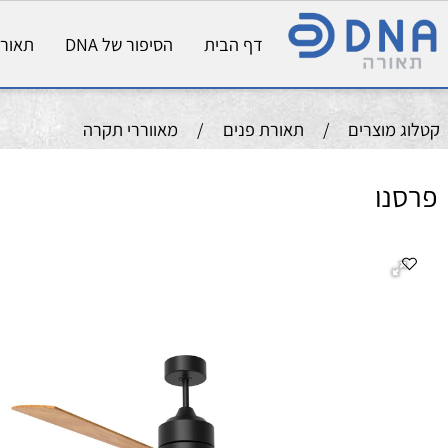
דף הבית
הסיפור של DNA
תאורת פני
וצרים
/
תאורת פנים
/
מאווררי תקרה
ו
מנו
הס
הס
צב
צב
,ש
מס
קוט