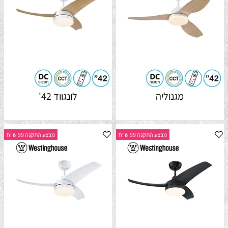
מגנוליה
לונגווד 42'
מבצע התקנה 99 ש"ח
מבצע התקנה 99 ש"ח