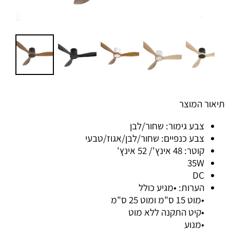
תיאור המוצר
צבע גימור: שחור/לבן
צבע כנפיים: שחור/לבן/אגוז/טבעי
קוטר: 48 אינץ'/ 52 אינץ'
35W
DC
הערות: •מגיע כולל
•מוט 15 ס"מ ומוט 25 ס"מ
•קיט התקנה ללא מוט
•מנוע