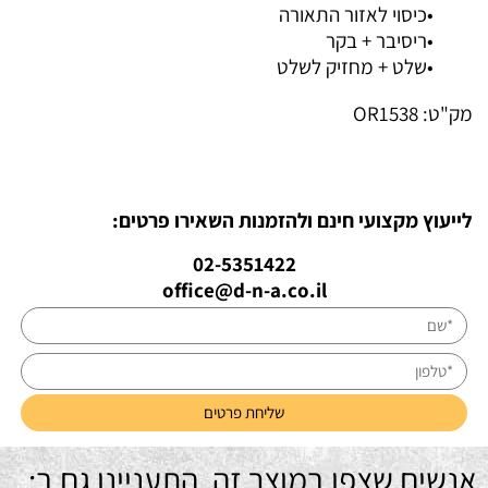
•כיסוי לאזור התאורה
•ריסיבר + בקר
•שלט + מחזיק לשלט
מק"ט:
OR1538
לייעוץ מקצועי חינם ולהזמנות השאירו פרטים:
02-5351422
office@d-n-a.co.il
אנשים שצפו במוצר זה, התעניינו גם ב: