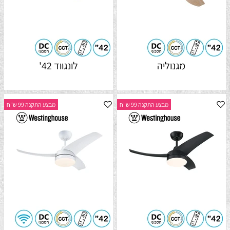
מגנוליה
לונגווד 42'
מבצע התקנה 99 ש"ח
מבצע התקנה 99 ש"ח