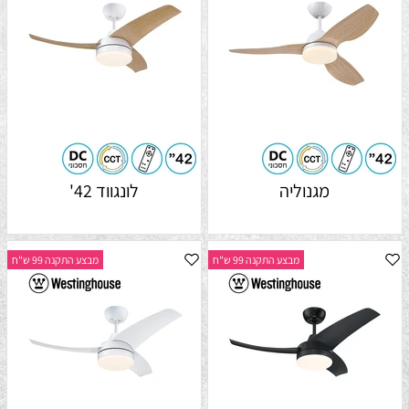
מגנוליה
לונגווד 42'
מבצע התקנה 99 ש"ח
מבצע התקנה 99 ש"ח