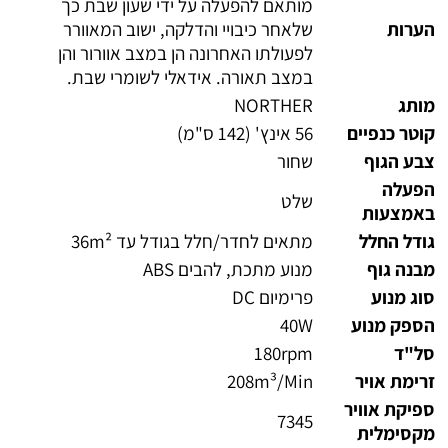
מותאם להפעלה על ידי שעון שבת כך
הערות
שלאחר כיבויי והדלקה, ישוב המאוורר
לפעולתו האחרונה הן במצב אוורור והן
במצב תאורה. אידאלי לשומרי שבת.
מותג
NORTHER
קוטר כנפיים
56 אינץ' (142 ס"מ)
צבע הגוף
שחור
הפעלה
שלט
באמצעות
גודל החלל
מתאים לחדר/חלל בגודל עד 36m²
מבנה גוף
מנוע מתכת, להבים ABS
סוג מנוע
פרימיום DC
הספק מנוע
40W
סל"ד
180rpm
זרימת אויר
208m³/Min
ספיקת אוויר
7345
מקסימלית