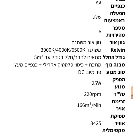
בע
עץ
פיים
פעלה
שלט
אמצעות
ספר
6
ירויות
ון אור
גוון אור משתנה
Kelv
משתנה 3000K/4000K/6500K
דל החלל
מתאים לחדר/חלל בגודל עד 15m²
נה גוף
מתכת + כיסוי פלסטיק אקרילי + כנפיים מעץ
ג מנוע
פרימיום DC
ספק
25W
נוע
ל"ד
220rpm
רימת
166m³/Min
יר
פיקת