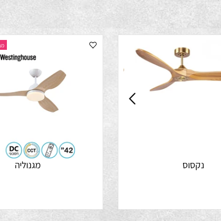
מבצע התק
קסוס
מגנוליה