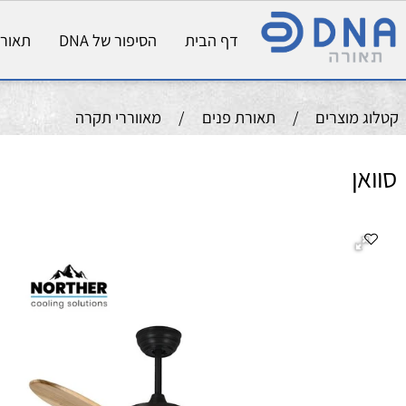
דף הבית
הסיפור של DNA
תאורת פני
וצרים
/
תאורת פנים
/
מאווררי תקרה
ה
מ
ק
כנ
צב