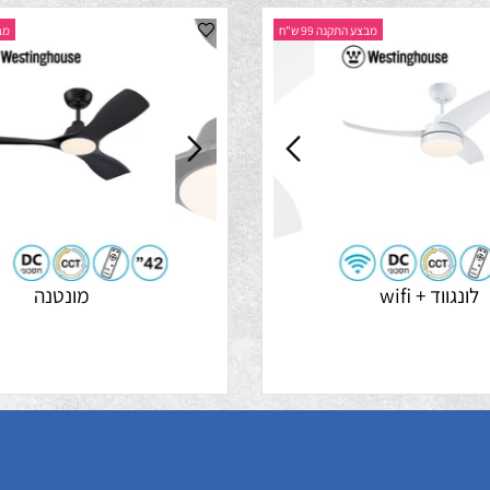
מבצע התקנה 99 ש"ח
מבצע התק
ד + wifi
מונטנה