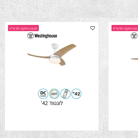
נה 99 ש"ח
מבצע התקנה 99 ש"ח
לונגווד 42'