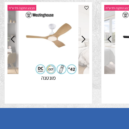
נה 99 ש"ח
מבצע התקנה 99 ש"ח
מונטנה