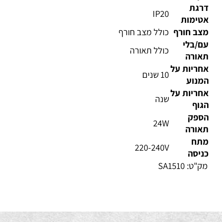
ויר
3425
קסימלית
רגת
IP20
טימות
צב חורף
כולל מצב חורף
ם/בלי
כולל תאורה
אורה
ריות על
10 שנים
מנוע
ריות על
שנה
וף
ספק
24W
אורה
תח
220-240V
יסה
ק"ט:
SA1510