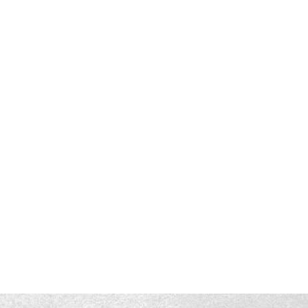
או
מ
ד
א
מ
ע
ת
אח
ה
אח
הג
ה
ת
מ
כנ
מ