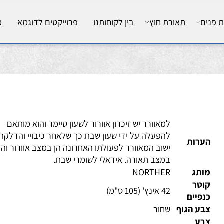
ם
תאורת חוץ
בין לקוחותנו
פרוייקטים לדוגמא
מאמ
למאוורר יש זיכרון אוורור לשעון טיימר והוא מותאם
להפעלה על ידי שעון שבת כך שלאחר כיבויי והדלקה,
ערות
ישוב המאוורר לפעולתו האחרונה הן במצב אוורור והן
במצב תאורה. אידאלי לשומרי שבת.
ותג
NORTHER
וטר
42 אינץ' (105 ס"מ)
פיים
ע הגוף
שחור