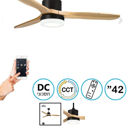
צ
כנ
ה
ב
מ
מה
גו
in
גו
מב
סו
ה
מ
ס
ז
או
ס