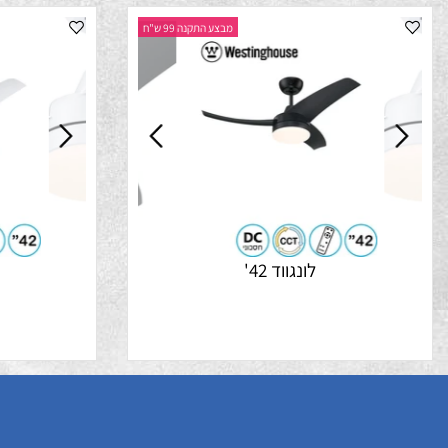
מבצע התקנה 99 ש"ח
לונגווד 42'
לונגוו