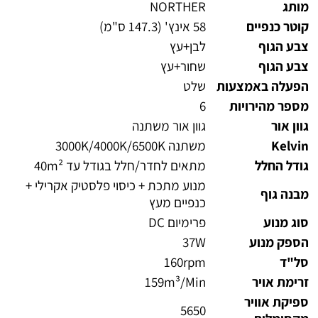
מותג
NORTHER
קוטר כנפיים
58 אינץ' (147.3 ס"מ)
צבע הגוף
לבן+עץ
צבע הגוף
שחור+עץ
הפעלה באמצעות
שלט
מספר מהירויות
6
גוון אור
גוון אור משתנה
Kelvin
משתנה 3000K/4000K/6500K
גודל החלל
מתאים לחדר/חלל בגודל עד 40m²
מנוע מתכת + כיסוי פלסטיק אקרילי +
מבנה גוף
כנפיים מעץ
סוג מנוע
פרימיום DC
הספק מנוע
37W
סל"ד
160rpm
זרימת אויר
159m³/Min
ספיקת אוויר
5650