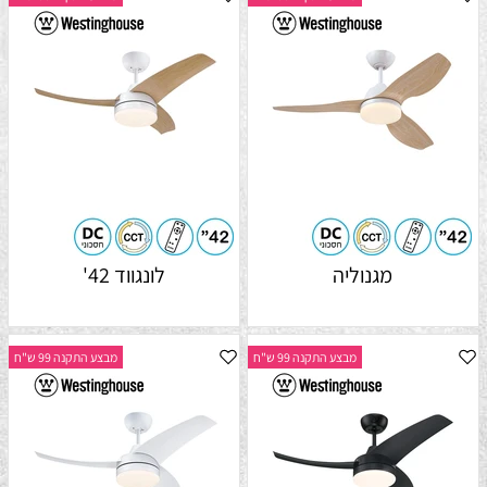
מגנוליה
לונגווד 42'
מבצע התקנה 99 ש"ח
מבצע התקנה 99 ש"ח