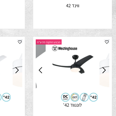
ווינד 42
נ
מבצע התקנה 99 ש"ח