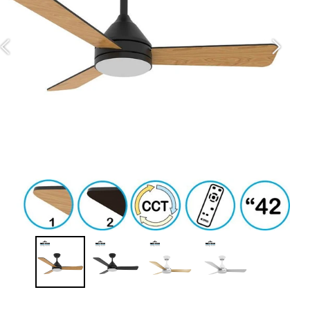
צב
ה
מס
גו
in
גו
מב
סו
ה
ס
זר
ספ
מ
ד
ע
מ
עם