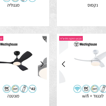
קסוס
מגנוליה
מבצע התקנה 99 ש"ח
מבצע התק