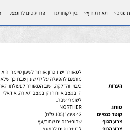
ם
תאורת חוץ
בין לקוחותנו
פרוייקטים לדוגמא
מאמ
למאוורר יש זיכרון אוורור לשעון טיימר והוא
מותאם להפעלה על ידי שעון שבת כך שלאחר
ערות
כיבויי והדלקה, ישוב המאוורר לפעולתו האחרו
הן במצב אוורור והן במצב תאורה. אידאלי
לשומרי שבת.
ותג
NORTHER
טר כנפיים
42 אינץ' (105 ס"מ)
ע הגוף
שחור+כנפיים שחור/עץ