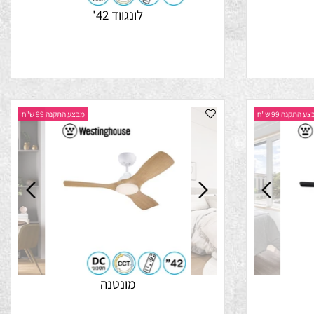
לונגווד 42'
נה 99 ש"ח
מבצע התקנה 99 ש"ח