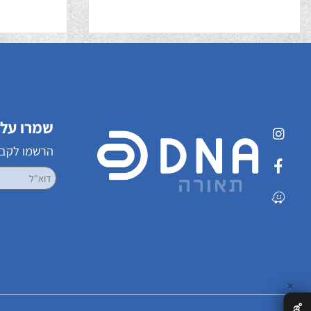
לונגווד 42'
לונגוו
שמרו על קשר
הרשמו לקבלת עדכ