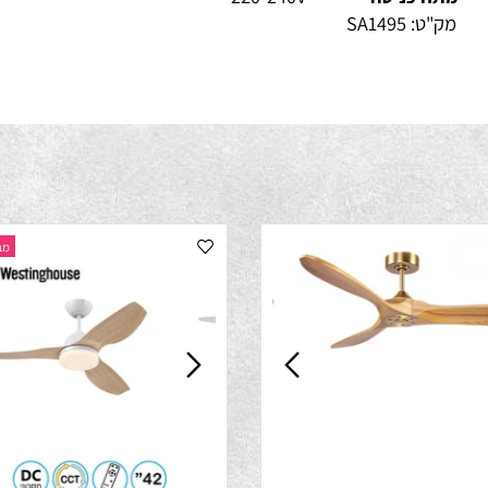
ספק תאורה
24W
תח כניסה
220-240V
ק"ט:
SA1495
מבצע התק