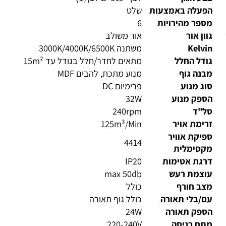
ע הגוף
לבן +כנפיים לבן/עץ
פעלה באמצעות
שלט
פר מהירויות
6
ון אור
אור משולב
Kelv
משתנה 3000K/4000K/6500K
דל החלל
מתאים לחדר/חלל בגודל עד 15m²
נה גוף
מנוע מתכת, להבים MDF
ג מנוע
פרימיום DC
ספק מנוע
32W
ל"ד
240rpm
ימת אויר
125m³/Min
יקת אוויר
4414
קסימלית
רגת אטימות
IP20
וצמת רעש
max 50db
צב חורף
כולל
/בלי תאורה
כולל גוף תאורה