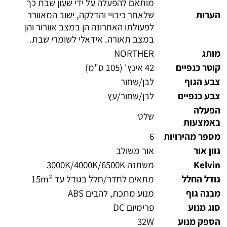
מותאם להפעלה על ידי שעון שבת כך
הערות
שלאחר כיבויי והדלקה, ישוב המאוורר
לפעולתו האחרונה הן במצב אוורור והן
במצב תאורה. אידאלי לשומרי שבת.
מותג
NORTHER
קוטר כנפיים
42 אינץ' (105 ס"מ)
צבע הגוף
לבן/שחור
צבע כנפיים
לבן/שחור/עץ
הפעלה
שלט
באמצעות
מספר מהירויות
6
גוון אור
אור משולב
Kelvin
משתנה 3000K/4000K/6500K
גודל החלל
מתאים לחדר/חלל בגודל עד 15m²
מבנה גוף
מנוע מתכת, להבים ABS
סוג מנוע
פרימיום DC
הספק מנוע
32W