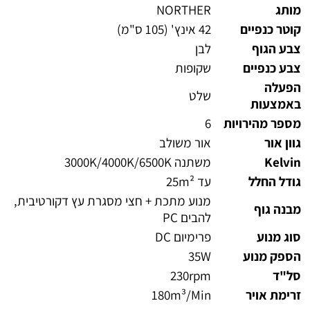
מותג
NORTHER
קוטר כנפיים
42 אינץ' (105 ס"מ)
צבע הגוף
לבן
צבע כנפיים
שקופות
הפעלה
שלט
באמצעות
מספר מהירויות
6
גוון אור
אור משולב
Kelvin
משתנה 3000K/4000K/6500K
גודל החלל
עד 25m²
מנוע מתכת + חצי מסגרת עץ דקורטיבית,
מבנה גוף
להבים PC
סוג מנוע
פרימיום DC
הספק מנוע
35W
סל"ד
230rpm
זרימת אויר
180m³/Min