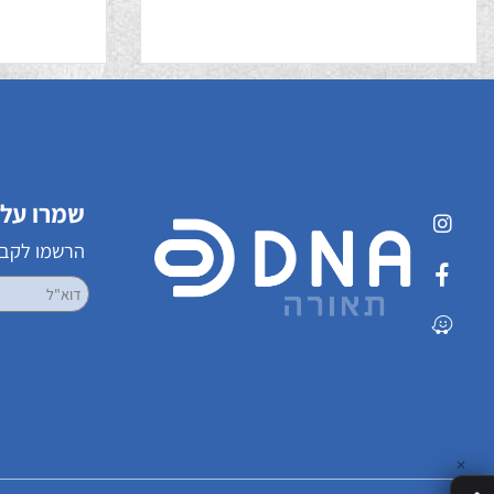
לונגווד 42'
לונגוו
שמרו על קשר
הרשמו לקבלת עדכ