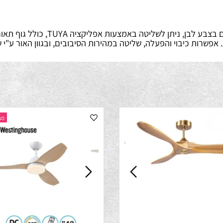
ק"ט:
SA1484
מבצע התק