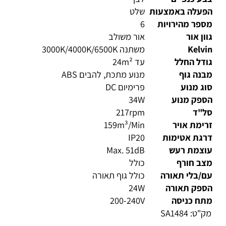
ע כנפיים
לבן
פעלה באמצעות
שלט
פר מהירויות
6
ון אור
אור משולב
Kelv
משתנה 3000K/4000K/6500K
דל החלל
עד 24m²
נה גוף
מנוע מתכת, להבים ABS
ג מנוע
פרימיום DC
ספק מנוע
34W
ל"ד
217rpm
ימת אויר
159m³/Min
רגת אטימות
IP20
וצמת רעש
Max. 51dB
צב חורף
כולל
/בלי תאורה
כולל גוף תאורה
ספק תאורה
24W
תח כניסה
200-240V