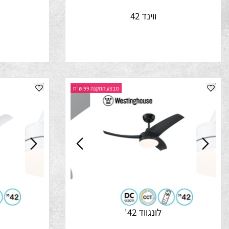
ווינד 42
נ
מבצע התקנה 99 ש"ח