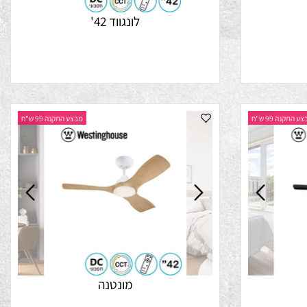
לונגווד 42'
נה 99 ש"ח
מבצע התקנה 99 ש"ח