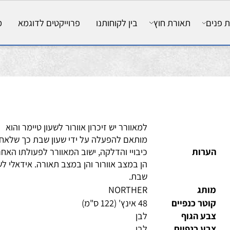
ם
תאורת חוץ
בין לקוחותנו
פרוייקטים לדוגמא
מאמ
למאוורר יש זיכרון אוורור לשעון טיימר והוא
מותאם להפעלה על ידי שעון שבת כך שלאחר
ערות
כיבויי והדלקה, ישוב המאוורר לפעולתו האחרונ
הן במצב אוורור והן במצב תאורה. אידאלי לשומ
שבת.
ותג
NORTHER
טר כנפיים
48 אינץ' (122 ס"מ)
ע הגוף
לבן