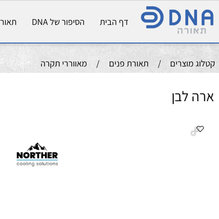
דף הבית
הסיפור של DNA
תאורת פני
וצרים
/
תאורת פנים
/
מאווררי תקרה
לבן
ה
מ
קו
צב