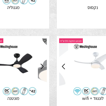
קסוס
מגנוליה
מבצע התקנה 99 ש"ח
מבצע התק