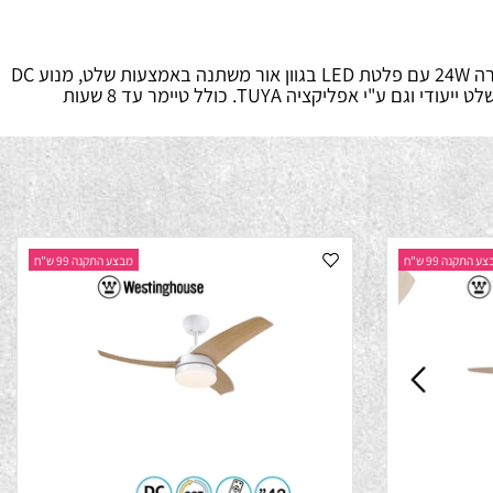
מאוורר צמוד תקרה דקורטיבי 48" דגם ERA בצבע לבן עם 3 כנפיים בצבע לבן, ניתן לשליטה באמצעות אפליקציה TUYA, כולל גוף תאורה 24W עם פלטת LED בגוון אור משתנה באמצעות שלט, מנוע DC
מתקדם, עוצמתי ושקט, 6 מהירויות, עיצוב ייחודי ואיכות ללא פשרות. אפשרות כיבוי והפעלה, שליטה במהירות הסיבובים, ובגוון האור ע"י שלט ייעודי וגם ע"י אפליקציה TUYA. כולל טיימר עד 8 שעות
נה 99 ש"ח
מבצע התקנה 99 ש"ח