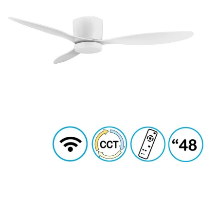
צב
ה
מס
גו
in
גו
מב
סו
ה
ס
זר
ד
ע
מ
עם
ה
מ