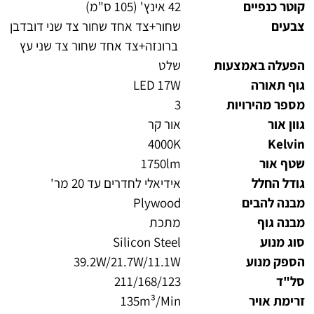
קוטר כנפיים
42 אינץ' (105 ס"מ)
צבעים
שחור+צד אחד שחור צד שני דובדבן
ברונזה+צד אחד שחור צד שני עץ
הפעלה באמצעות
שלט
גוף תאורה
LED 17W
מספר מהירויות
3
גוון אור
אור קר
4000K
Kelvin
שטף אור
1750lm
גודל החלל
אידיאלי לחדרים עד 20 מר'
מבנה להבים
Plywood
מבנה גוף
מתכת
סוג מנוע
Silicon Steel
הספק מנוע
39.2W/21.7W/11.1W
סל"ד
211/168/123
זרימת אויר
135m³/Min