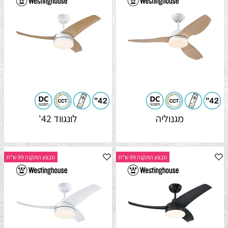
מגנוליה
לונגווד 42'
מבצע התקנה 99 ש"ח
מבצע התקנה 99 ש"ח