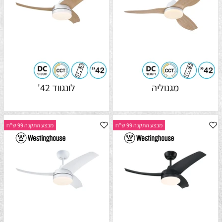
מגנוליה
לונגווד 42'
מבצע התקנה 99 ש"ח
מבצע התקנה 99 ש"ח