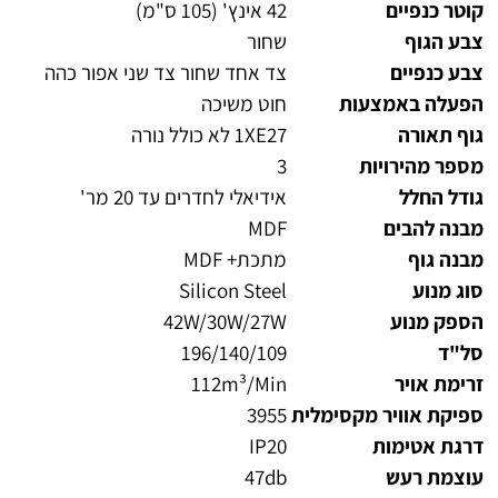
קוטר כנפיים
42 אינץ' (105 ס"מ)
צבע הגוף
שחור
צבע כנפיים
צד אחד שחור צד שני אפור כהה
הפעלה באמצעות
חוט משיכה
גוף תאורה
1XE27 לא כולל נורה
מספר מהירויות
3
גודל החלל
אידיאלי לחדרים עד 20 מר'
מבנה להבים
MDF
מבנה גוף
מתכת+ MDF
סוג מנוע
Silicon Steel
הספק מנוע
42W/30W/27W
סל"ד
196/140/109
זרימת אויר
112m³/Min
ספיקת אוויר מקסימלית
3955
דרגת אטימות
IP20
עוצמת רעש
47db