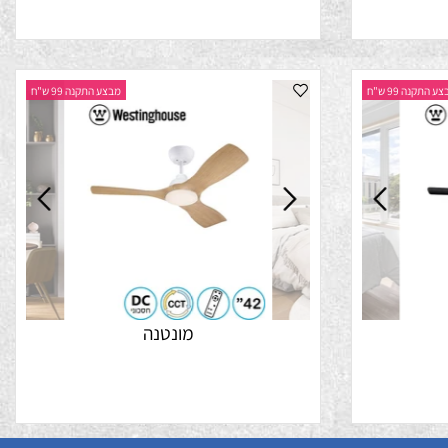
לונגווד 42'
נה 99 ש"ח
מבצע התקנה 99 ש"ח
מונטנה