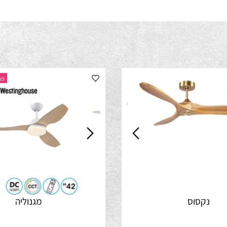
מבצע התק