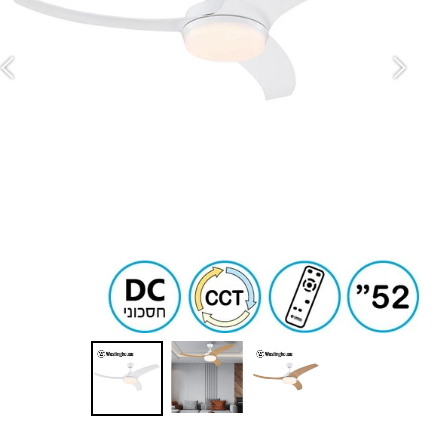
ש
גו
מ
מב
סו
ה
ס
זר
ספ
מ
ד
ע
מ
ג
עם
מ