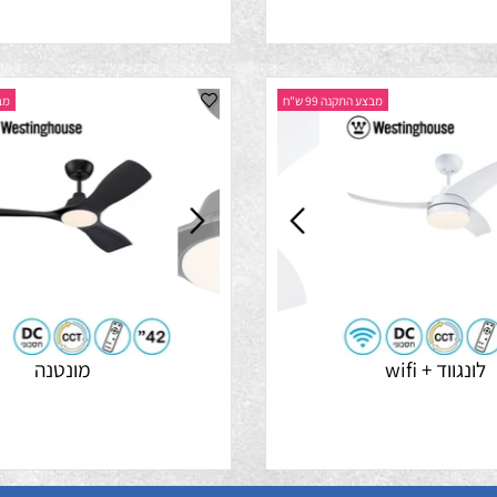
קסוס
מגנוליה
מבצע התקנה 99 ש"ח
מבצע התק
ד + wifi
מונטנה