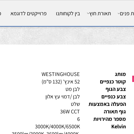
ם
תאורת חוץ
בין לקוחותנו
פרוייקטים לדוגמא
מאמ
ותג
WESTINGHOUSE
טר כנפיים
52 אינץ' (132 ס"מ)
ע הגוף
לבן מט
ע כנפיים
לבן /דמוי עץ אלון
פעלה באמצעות
שלט
ף תאורה
36W CCT
פר מהירויות
6
3000K/4000K/6500K
Kelv