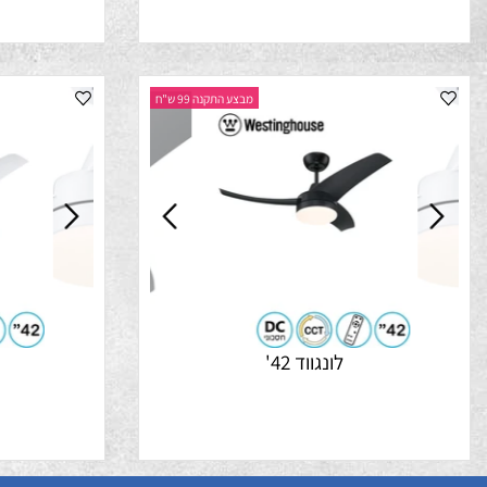
ווינד 42
נ
מבצע התקנה 99 ש"ח
לונגווד 42'
לונגוו