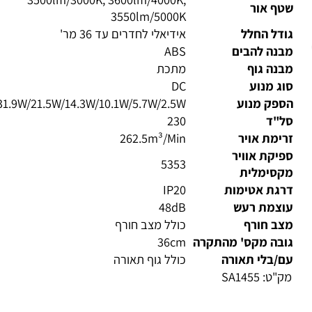
3500lm/3000K, 3600lm/4000K,
טף אור
3550lm/5000K
דל החלל
אידיאלי לחדרים עד 36 מר'
בנה להבים
ABS
נה גוף
מתכת
ג מנוע
DC
ספק מנוע
31.9W/21.5W/14.3W/10.1W/5.7W/2.5W
ל"ד
230
ימת אויר
262.5m³/Min
יקת אוויר
5353
קסימלית
רגת אטימות
IP20
וצמת רעש
48dB
צב חורף
כולל מצב חורף
ובה מקס' מהתקרה
36cm
/בלי תאורה
כולל גוף תאורה
ק"ט:
SA1455