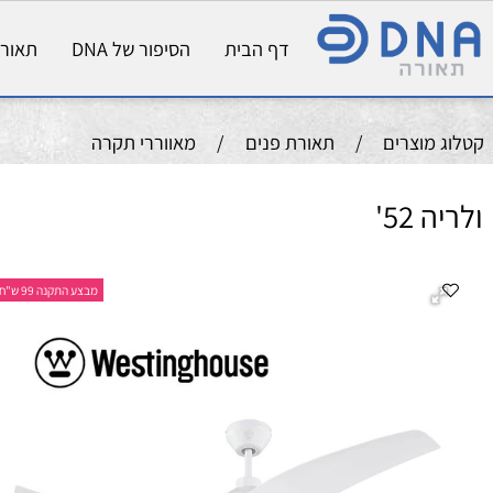
דף הבית
הסיפור של DNA
תאורת פני
וצרים
/
תאורת פנים
/
מאווררי תקרה
5'
מ
מבצע התקנה 99 ש"ח
קו
צב
צב
ה
גו
מס
in