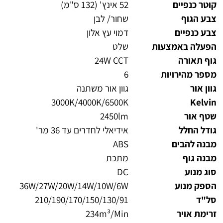
קוטר כנפיים
52 אינץ' (132 ס"מ)
צבע הגוף
שחור/ לבן
צבע כנפיים
דמוי עץ אלון
הפעלה באמצעות
שלט
גוף תאורה
24W CCT
מספר מהירויות
6
גוון אור
גוון אור משתנה
3000K/4000K/6500K
Kelvin
שטף אור
2450lm
גודל החלל
אידיאלי לחדרים עד 36 מר'
מבנה להבים
ABS
מבנה גוף
מתכת
סוג מנוע
DC
הספק מנוע
36W/27W/20W/14W/10W/6W
סל"ד
210/190/170/150/130/91
זרימת אויר
234m³/Min