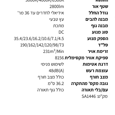
3000K/4000K/6500K
Kelv
טף אור
2800lm
דל החלל
אידיאלי לחדרים עד 36 מר'
בנה להבים
עץ טבעי
נה גוף
מתכת
ג מנוע
DC
ספק מנוע
35.4/23.6/16.2/10.6/7.1/4.5
ל"ד
190/162/142/120/98/73
ימת אויר
231m³/Min
יקת אוויר מקסימלית
8156
רגת אטימות
לשימוש פנימי
וצמת רעש
48dB(A)
צב חורף
כולל מצב חורף
ובה מקס' מהתקרה
36.2 ס"מ
/בלי תאורה
כולל גוף תאורה
ק"ט:
SA1446