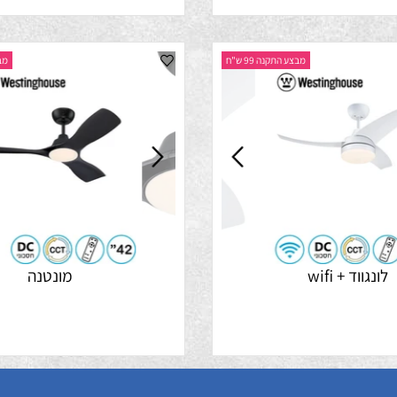
מבצע התקנה 99 ש"ח
מבצע התק
ד + wifi
מונטנה