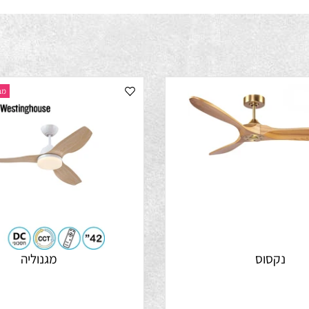
מבצע התק
קסוס
מגנוליה