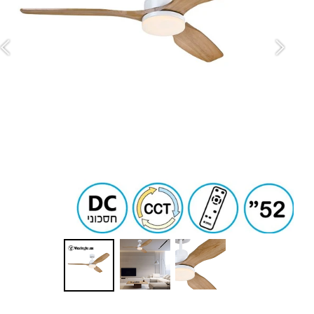
in
ש
גו
מ
מב
סו
ה
ס
זר
ספ
ד
ע
מ
ג
עם
מ