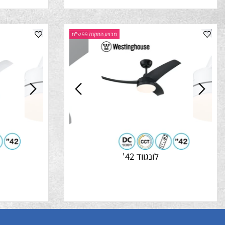
מבצע התקנה 99 ש"ח
לונגווד 42'
לונגוו