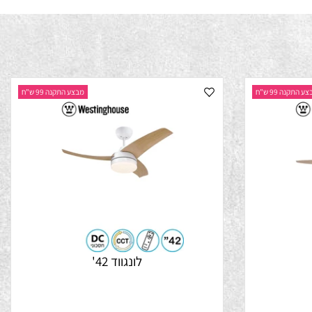
נה 99 ש"ח
מבצע התקנה 99 ש"ח
לונגווד 42'