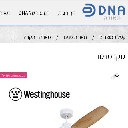
דף הבית
הסיפור של DNA
תאורת פני
וצרים
/
תאורת פנים
/
מאווררי תקרה
נטו
מ
מבצע התקנה 99 ש"ח
קו
צב
צב
ה
גו
מס
גו