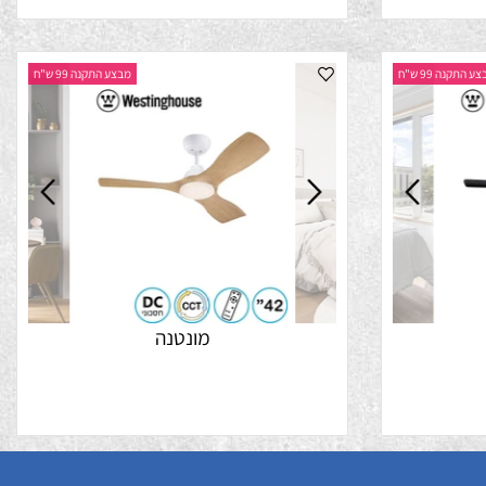
נה 99 ש"ח
מבצע התקנה 99 ש"ח
מונטנה