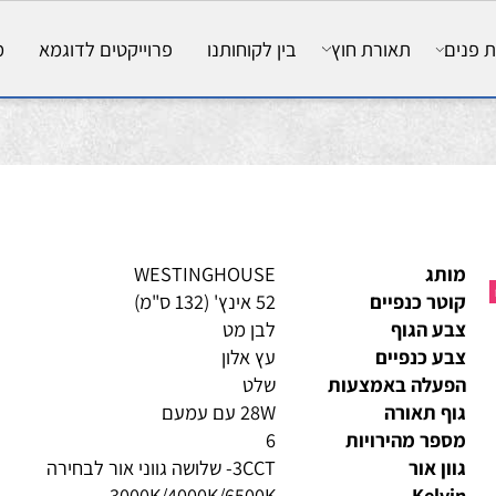
ם
תאורת חוץ
בין לקוחותנו
פרוייקטים לדוגמא
מאמ
ותג
WESTINGHOUSE
טר כנפיים
52 אינץ' (132 ס"מ)
ע הגוף
לבן מט
ע כנפיים
עץ אלון
פעלה באמצעות
שלט
ף תאורה
28W עם עמעם
פר מהירויות
6
ון אור
3CCT- שלושה גווני אור לבחירה