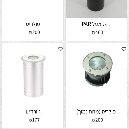
ניו-קאסל PAR
פולריס
200
460
₪
₪
פולריס (מתח נמוך)
ג'ורדי 1
177
200
₪
₪