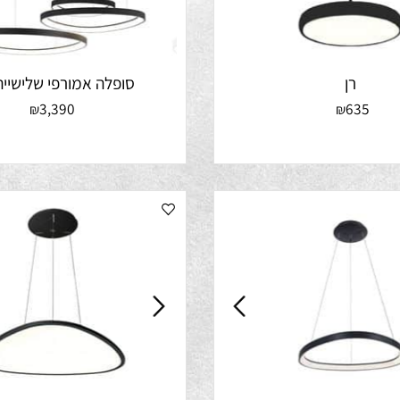
רן
סופלה אמורפי שלישייה תל
3,390
63
₪
₪