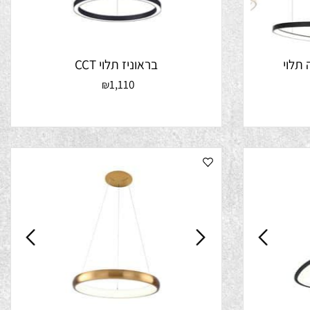
וי
בראוניז תלוי CCT
1,110
₪