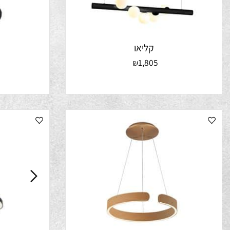
קליאו
5
1,805
₪